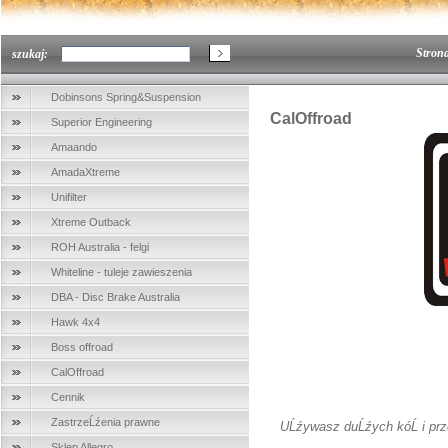
Stron
szukaj:
Dobinsons Spring&Suspension
CalOffroad
Superior Engineering
Amaando
AmadaXtreme
Unifilter
Xtreme Outback
ROH Australia - felgi
Whiteline - tuleje zawieszenia
DBA - Disc Brake Australia
Hawk 4x4
Boss offroad
CalOffroad
Cennik
ZastrzeĹźenia prawne
UĹźywasz duĹźych kóĹ i prze
Sklep Allegro