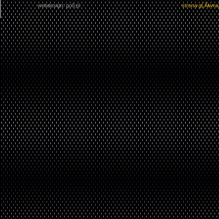
webdesign: go3.pl
strona gĹĂłwn