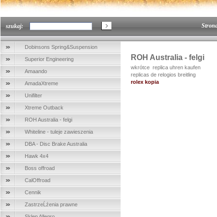
Stron
szukaj:
Dobinsons Spring&Suspension
ROH Australia - felgi
Superior Engineering
wkrótce replica uhren kaufen
Amaando
replicas de relogios breitling
rolex kopia
AmadaXtreme
Unifilter
Xtreme Outback
ROH Australia - felgi
Whiteline - tuleje zawieszenia
DBA - Disc Brake Australia
Hawk 4x4
Boss offroad
CalOffroad
Cennik
ZastrzeĹźenia prawne
Sklep Allegro