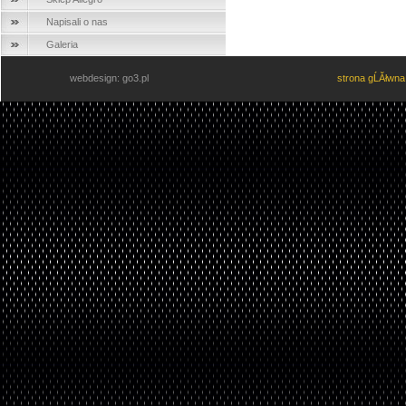
Napisali o nas
Galeria
webdesign: go3.pl
strona gĹĂłwn